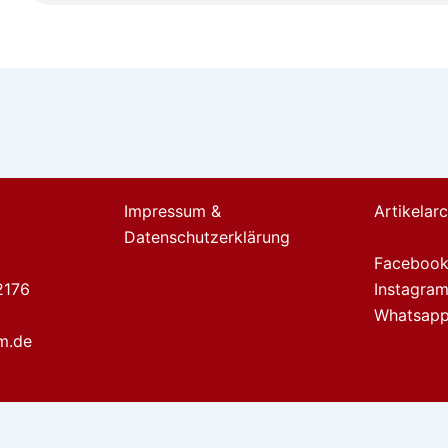
Impressum &
Artikelarc
Datenschutzerklärung
Faceboo
2176
Instagra
Whatsapp
m.de
r nutzt, gehen wir von deinem Einverständnis aus.
OK