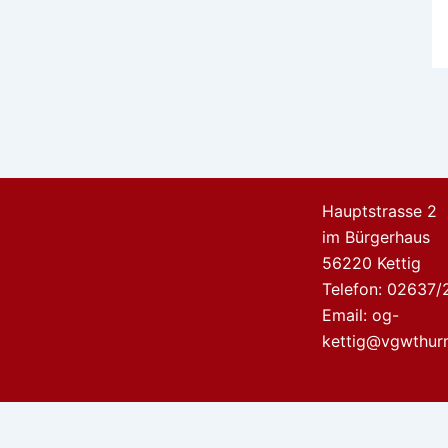
Hauptstrasse 2
im Bürgerhaus
56220 Kettig
Telefon: 02637/
Email:
og-
kettig@vgwthur
Diese Website benutzt Cookies. Wenn du die Website weite