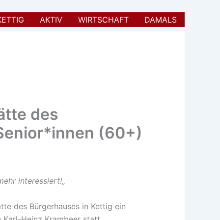
KETTIG
AKTIV
WIRTSCHAFT
DAMALS
ätte des
 Senior*innen (60+)
mehr interessiert!
„
tte des Bürgerhauses in Kettig ein
n Karl-Heinz Krambeer statt.