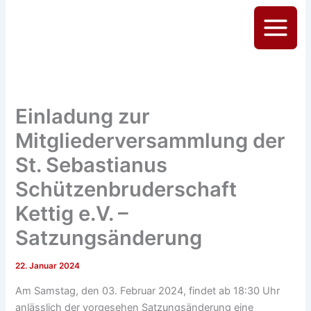
Zum
Inhalt
Main
springen
Menu
Einladung zur
Mitgliederversammlung der
St. Sebastianus
Schützenbruderschaft
Kettig e.V. –
Satzungsänderung
22. Januar 2024
Am Samstag, den 03. Februar 2024, findet ab 18:30 Uhr
anlässlich der vorgesehen Satzungsänderung eine