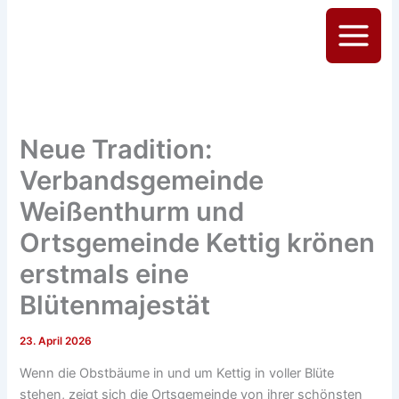
Zum
Inhalt
Main
springen
Menu
Neue Tradition:
Verbandsgemeinde
Weißenthurm und
Ortsgemeinde Kettig krönen
erstmals eine
Blütenmajestät
23. April 2026
Wenn die Obstbäume in und um Kettig in voller Blüte
stehen, zeigt sich die Ortsgemeinde von ihrer schönsten