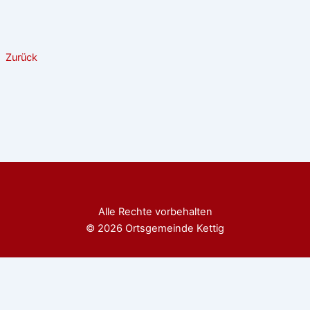
Zurück
Alle Rechte vorbehalten
© 2026 Ortsgemeinde Kettig
Diese Website benutzt Cookies. Wenn du die Website weiter
nutzt, gehen wir von deinem Einverständnis aus.
OK