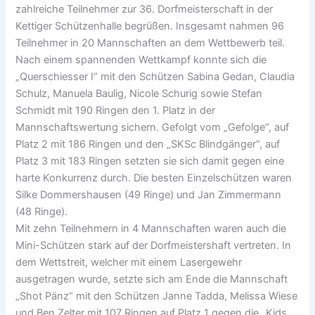
zahlreiche Teilnehmer zur 36. Dorfmeisterschaft in der
Kettiger Schützenhalle begrüßen. Insgesamt nahmen 96
Teilnehmer in 20 Mannschaften an dem Wettbewerb teil.
Nach einem spannenden Wettkampf konnte sich die
„Querschiesser I“ mit den Schützen Sabina Gedan, Claudia
Schulz, Manuela Baulig, Nicole Schurig sowie Stefan
Schmidt mit 190 Ringen den 1. Platz in der
Mannschaftswertung sichern. Gefolgt vom „Gefolge“, auf
Platz 2 mit 186 Ringen und den „SKSc Blindgänger“, auf
Platz 3 mit 183 Ringen setzten sie sich damit gegen eine
harte Konkurrenz durch. Die besten Einzelschützen waren
Silke Dommershausen (49 Ringe) und Jan Zimmermann
(48 Ringe).
Mit zehn Teilnehmern in 4 Mannschaften waren auch die
Mini-Schützen stark auf der Dorfmeistershaft vertreten. In
dem Wettstreit, welcher mit einem Lasergewehr
ausgetragen wurde, setzte sich am Ende die Mannschaft
„Shot Pänz“ mit den Schützen Janne Tadda, Melissa Wiese
und Ben Zelter mit 107 Ringen auf Platz 1 gegen die „Kids