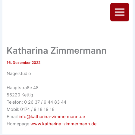
Zum
Inhalt
Main
springen
Menu
Katharina Zimmermann
16. Dezember 2022
Nagelstudio
Hauptstraße 48
56220 Kettig
Telefon: 0 26 37 / 9 44 83 44
Mobil: 0174 / 9 18 19 18
Email
info@katharina-zimmermann.de
Homepage
www.katharina-zimmermann.de