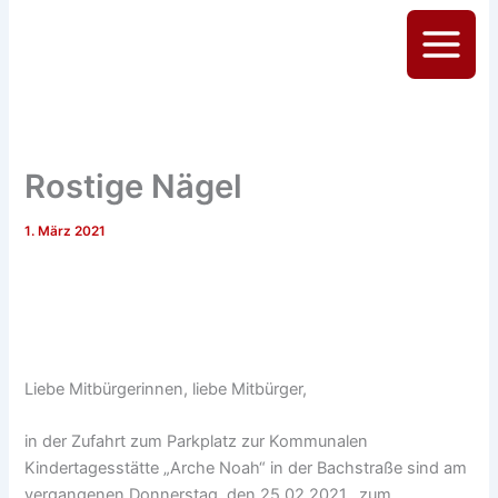
Zum
Inhalt
Main
springen
Menu
Rostige Nägel
1. März 2021
Liebe Mitbürgerinnen, liebe Mitbürger,
in der Zufahrt zum Parkplatz zur Kommunalen
Kindertagesstätte „Arche Noah“ in der Bachstraße sind am
vergangenen Donnerstag, den 25.02.2021, zum