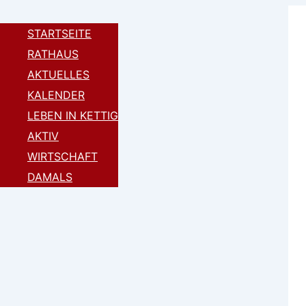
Zum
Inhalt
STARTSEITE
springen
RATHAUS
AKTUELLES
KALENDER
LEBEN IN KETTIG
AKTIV
WIRTSCHAFT
Zurück
DAMALS