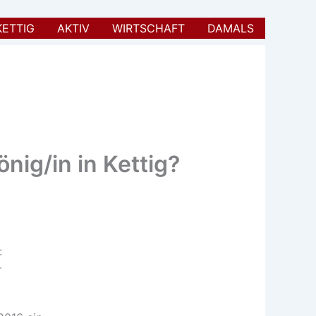
KETTIG
AKTIV
WIRTSCHAFT
DAMALS
nig/in in Kettig?
:
r