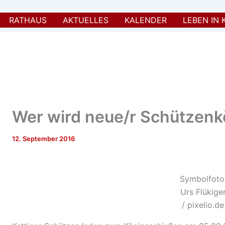
RATHAUS
AKTUELLES
KALENDER
LEBEN IN 
Wer wird neue/r Schützenkö
12. September 2016
Symbolfoto
Urs Flükige
/ pixelio.de