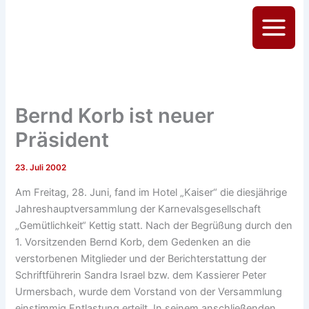
Zum
Inhalt
Main
springen
Menu
Bernd Korb ist neuer
Präsident
23. Juli 2002
Am Freitag, 28. Juni, fand im Hotel „Kaiser“ die diesjährige
Jahreshauptversammlung der Karnevalsgesellschaft
„Gemütlichkeit“ Kettig statt. Nach der Begrüßung durch den
1. Vorsitzenden Bernd Korb, dem Gedenken an die
verstorbenen Mitglieder und der Berichterstattung der
Schriftführerin Sandra Israel bzw. dem Kassierer Peter
Urmersbach, wurde dem Vorstand von der Versammlung
einstimmig Entlastung erteilt. In seinem anschließenden