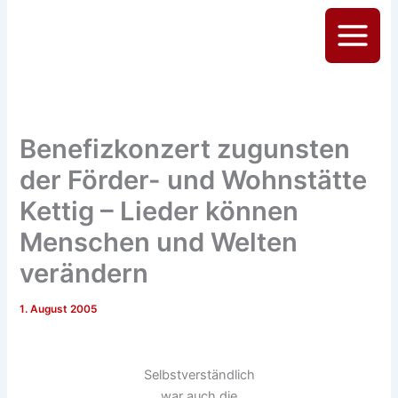
Zum
Inhalt
Main
springen
Menu
Benefizkonzert zugunsten
der Förder- und Wohnstätte
Kettig – Lieder können
Menschen und Welten
verändern
1. August 2005
Selbstverständlich
war auch die