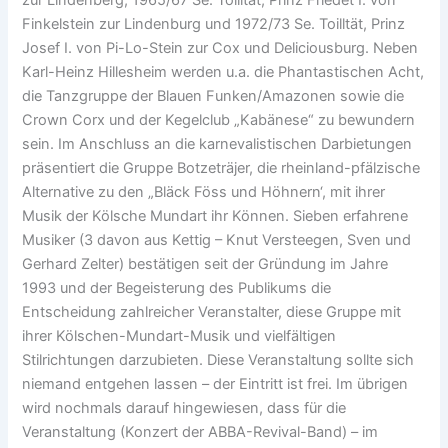
zur Lindenberg, 1965/67 Se. Tollität, Prinz Friedet I. von
Finkelstein zur Lindenburg und 1972/73 Se. Toilltät, Prinz
Josef I. von Pi-Lo-Stein zur Cox und Deliciousburg. Neben
Karl-Heinz Hillesheim werden u.a. die Phantastischen Acht,
die Tanzgruppe der Blauen Funken/Amazonen sowie die
Crown Corx und der Kegelclub „Kabänese“ zu bewundern
sein. Im Anschluss an die karnevalistischen Darbietungen
präsentiert die Gruppe Botzeträjer, die rheinland-pfälzische
Alternative zu den „Bläck Föss und Höhnern‘, mit ihrer
Musik der Kölsche Mundart ihr Können. Sieben erfahrene
Musiker (3 davon aus Kettig – Knut Versteegen, Sven und
Gerhard Zelter) bestätigen seit der Gründung im Jahre
1993 und der Begeisterung des Publikums die
Entscheidung zahlreicher Veranstalter, diese Gruppe mit
ihrer Kölschen-Mundart-Musik und vielfältigen
Stilrichtungen darzubieten. Diese Veranstaltung sollte sich
niemand entgehen lassen – der Eintritt ist frei. Im übrigen
wird nochmals darauf hingewiesen, dass für die
Veranstaltung (Konzert der ABBA-Revival-Band) – im